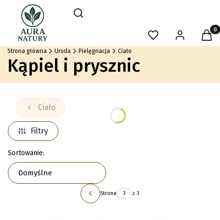
Otwórz wyszukiwarkę
Szukaj
Produ
Ulubione
Zaloguj się
Kosz
Strona główna
Uroda
Pielęgnacja
Ciało
Kąpiel i prysznic
Ciało
Filtry
Lista produktów
Sortowanie:
Domyślne
Strona
z 3
Poprzednie produkty