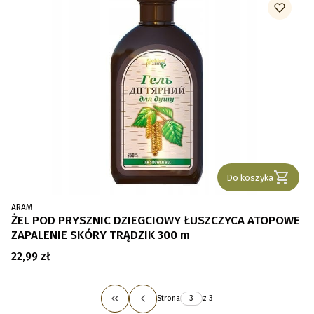
Do koszyka
PRODUCENT
ARAM
ŻEL POD PRYSZNIC DZIEGCIOWY ŁUSZCZYCA ATOPOWE
ZAPALENIE SKÓRY TRĄDZIK 300 m
Cena
22,99 zł
Strona
z 3
Wróć do pierwszej strony z produktami